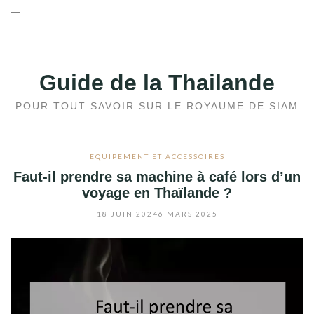
Aller
au
ACCUEIL
contenu
AVANT DE PARTIR
Guide de la Thailande
DOSSIERS
POUR TOUT SAVOIR SUR LE ROYAUME DE SIAM
DESTINATIONS
EQUIPEMENT ET ACCESSOIRES
Faut-il prendre sa machine à café lors d’un
BLOG
voyage en Thaïlande ?
MÉTÉO
18 JUIN 2024
6 MARS 2025
CONTACT