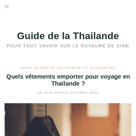
Aller
au
ACCUEIL
contenu
AVANT DE PARTIR
Guide de la Thailande
DOSSIERS
POUR TOUT SAVOIR SUR LE ROYAUME DE SIAM
DESTINATIONS
AVANT DE PARTIR
,
EQUIPEMENT ET ACCESSOIRES
Quels vêtements emporter pour voyage en
BLOG
Thaïlande ?
MÉTÉO
28 JUIN 2024
13 OCTOBRE 2024
CONTACT