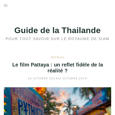
Aller
au
ACCUEIL
contenu
AVANT DE PARTIR
Guide de la Thailande
DOSSIERS
POUR TOUT SAVOIR SUR LE ROYAUME DE SIAM
DESTINATIONS
PATTAYA
Le film Pattaya : un reflet fidèle de la
BLOG
réalité ?
MÉTÉO
26 OCTOBRE 2024
26 OCTOBRE 2024
CONTACT